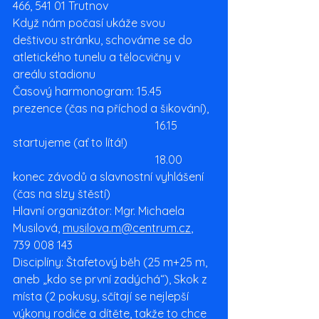
466, 541 01 Trutnov
Když nám počasí ukáže svou 
deštivou stránku, schováme se do 
atletického tunelu a tělocvičny v 
areálu stadionu
Časový harmonogram: 15.45 
prezence (čas na příchod a šikování), 
					16.15 
startujeme (ať to lítá!)
					18.00 
konec závodů a slavnostní vyhlášení 
(čas na slzy štěstí)
Hlavní organizátor: Mgr. Michaela 
Musilová, 
musilova.m@centrum.cz
, 
739 008 143
Disciplíny: Štafetový běh (25 m+25 m, 
aneb „kdo se první zadýchá“), Skok z 
místa (2 pokusy, sčítají se nejlepší 
výkony rodiče a dítěte, takže to chce 