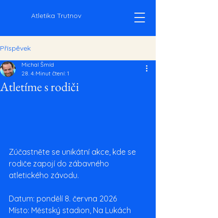
Atletika Trutnov
Příspěvek
Michal Šmíd
28. 4.
Minut čtení: 1
Atletíme s rodiči
Zúčastněte se unikátní akce, kde se 
rodiče zapojí do zábavného 
atletického závodu. 
Datum: pondělí 8. června 2026 
Místo: Městský stadion, Na Lukách 