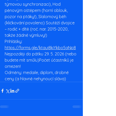
týmovou synchronizaci), Hod 
pěnovým oštěpem (horní oblouk, 
pozor na ptáky!), Slalomový běh 
(kličkování povoleno) Soutěží dvojice 
– rodič + dítě (roč. nar. 2015-2020, 
takže žádné výmluvy!)
Přihlášky: 
https://forms.gle/ktaui8kiYkbo5qNp8
Nejpozději do pátku 29. 5. 2026 (nebo 
budete mít smůlu)Počet účastníků je 
omezen! 
Odměny: medaile, diplom, drobné 
ceny (a hlavně nehynoucí sláva)