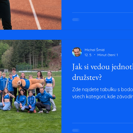
https://forms.gle/Rud1Svs
nové tváře
Michal Šmíd
12. 5.
Minut čtení: 1
Jak si vedou jednotl
družstev?
Zde najdete tabulku s bodov
všech kategorií, kde závodí