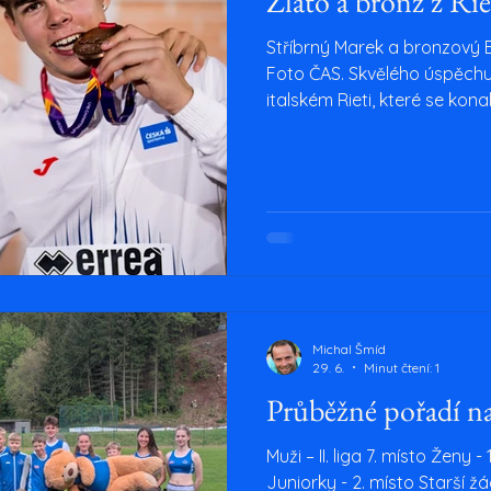
Zlato a bronz z Rie
Stříbrný Marek a bronzový 
Foto ČAS. Skvělého úspěchu
italském Rieti, které se kon
polovině července. Program
úterý proběhl přesun do děj
byl na programu lehký předz
čekal Lukáše rozběh. V něm
dráhu, i přesto kontrolovaně
postup do pátečního semifi
vynalo
Michal Šmíd
29. 6.
Minut čtení: 1
Průběžné pořadí n
Muži – II. liga 7. místo Ženy - 
Juniorky - 2. místo Starší žác