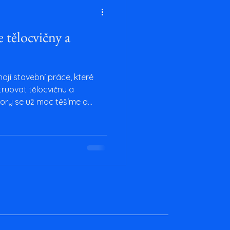
 tělocvičny a
ají stavební práce, které
struovat tělocvičnu a
tory se už moc těšíme a
sná omezení jejich
které přináší. Ať už jste
bo se teprve chystáte
ento článek vám přinese
 o tom, co se děje v našem
o nadcházející akce, máme