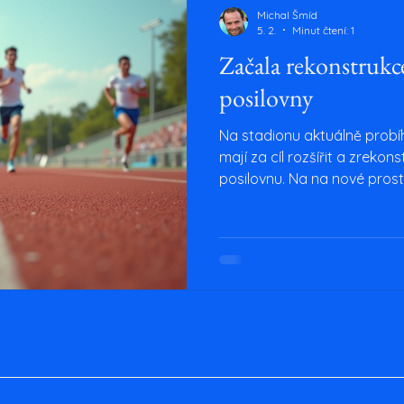
Michal Šmíd
5. 2.
Minut čtení: 1
Začala rekonstrukce
posilovny
Na stadionu aktuálně probíh
mají za cíl rozšířit a zrekon
posilovnu. Na na nové pros
doufáme, že omluvíte souča
používání. také pro novinky, 
dlouholetým fanouškem, ne
ponořit do světa atletiky, t
všechny důležité informace
klubu. Od nových talentů p
pro vás vše, co potřeb