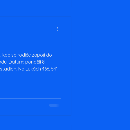
, kde se rodiče zapojí do
du. Datum: pondělí 8.
stadion, Na Lukách 466, 541
 ukáže svou deštivou
etického tunelu a tělocvičny
harmonogram: 15.45 prezence
)
stní vyhlášení (čas na slzy
Mgr. Michaela M