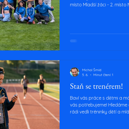
místo Mladší žáci - 2. místo 
Přípravka chlapci „A“ - 4. mí
místo Přípravka dívky „B“ - 7
Michal Šmíd
5. 6.
Minut čtení: 1
Staň se trenérem!
Baví vás práce s dětmi a m
vás potřebujeme! Hledáme akti
rádi vedli tréninky dětí a 
licenci? Nevadí, rádi vám po
formulář a my se vám ozve