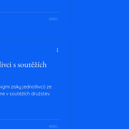
yhkS6Gy7DA Těšíme se na
ivci s soutěžích
ými zisky jednotlivců ze
me v soutěžích družstev.