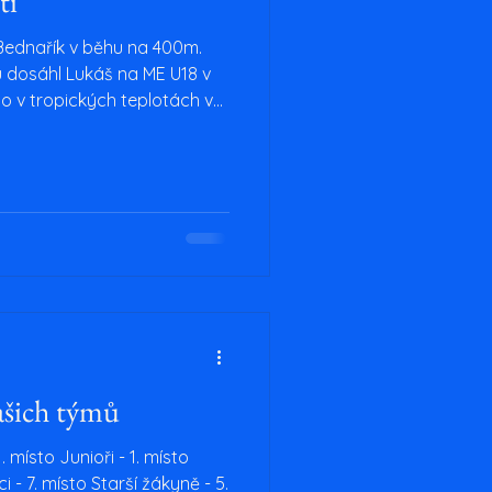
ti
Bednařík v běhu na 400m.
 dosáhl Lukáš na ME U18 v
alo v tropických teplotách v
 měl opravdu nabitý. V
iště šampionátu, ve středu
ávodní trénink a ve čtvrtek
 dostal nevýhodnou 8.
 pohlídal 1. místo a přímý
nále. V něm už musel Lukáš
ašich týmů
1. místo Junioři - 1. místo
i - 7. místo Starší žákyně - 5.