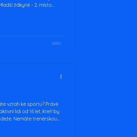
Mladší žákyně - 2. místo
sto Přípravka dívky „A“ - 2.
. místo
áte vztah ke sportu? Právě
vní lidi od 16 let, kteří by
mládeže. Nemáte trenérskou
můžeme ji získat. Vyplňte
me se vám zpět!