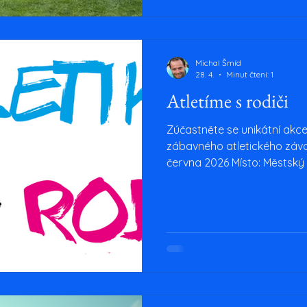
Michal Šmíd
28. 4.
Minut čtení: 1
Atletíme s rodiči
Zúčastněte se unikátní akce
zábavného atletického závo
června 2026 Místo: Městský 
01 Trutnov Když nám počasí
stránku, schováme se do atl
v areálu stadionu Časový 
(čas na příchod a šikování), 16.15 startujeme (ať to lítá!
18.00 konec závodů a slavno
štěstí) Hlavní organizátor: 