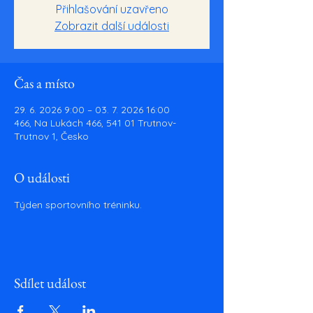
Přihlašování uzavřeno
Zobrazit další události
Čas a místo
29. 6. 2026 9:00 – 03. 7. 2026 16:00
466, Na Lukách 466, 541 01 Trutnov-
Trutnov 1, Česko
O události
Týden sportovního tréninku.
Sdílet událost