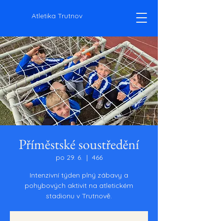
Atletika Trutnov
Příměstské soustředění
po 29. 6.
  |  
466
Intenzivní týden plný zábavy a
pohybových aktivit na atletickém
stadionu v Trutnově.