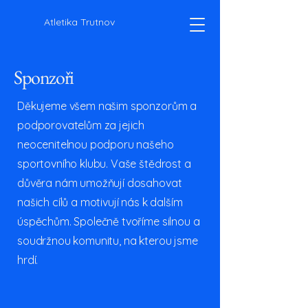
Atletika Trutnov
Sponzoři
Děkujeme všem našim sponzorům a
podporovatelům za jejich
neocenitelnou podporu našeho
sportovního klubu. Vaše štědrost a
důvěra nám umožňují dosahovat
našich cílů a motivují nás k dalším
úspěchům. Společně tvoříme silnou a
soudržnou komunitu, na kterou jsme
hrdí.